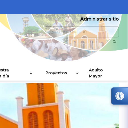
Administrar sitio
stra
Adulto
Proyectos
aldía
Mayor