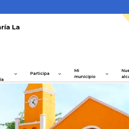
ría La
Mi
Nue
Participa
municipio
alc
ía