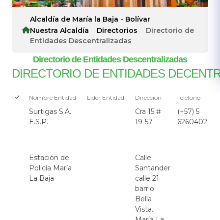
Alcaldía de María la Baja - Bolívar
Nuestra Alcaldía
Directorios
Directorio de
Entidades Descentralizadas
Directorio de Entidades Descentralizadas
DIRECTORIO DE ENTIDADES DECENT
Nombre Entidad
Líder Entidad
Dirección
Teléfono
Surtigas S.A.
Cra 15 #
(+57) 5
E.S.P.
19-57
6260402
Estación de
Calle
Policía María
Santander
La Baja
calle 21
barrio
Bella
Vista.
María La