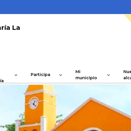
ría La
Mi
Nue
Participa
municipio
alc
ía