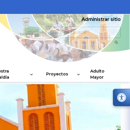
Administrar sitio
stra
Adulto
Proyectos
aldía
Mayor