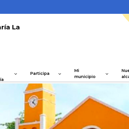
ría La
Mi
Nue
Participa
municipio
alc
ía