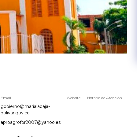
Email
Website
Horario de Atención
gobierno@marialabaja-
bolivar.gov.co
aproagrofor2007@yahoo.es