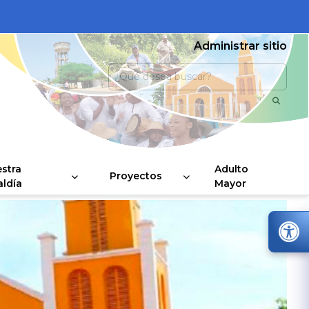
Administrar sitio
stra
Adulto
Proyectos
aldía
Mayor