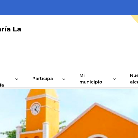
ría La
Mi
Nue
Participa
municipio
alc
ía